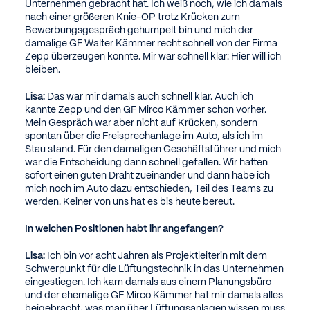
Unternehmen gebracht hat. Ich weiß noch, wie ich damals
nach einer größeren Knie-OP trotz Krücken zum
Bewerbungsgespräch gehumpelt bin und mich der
damalige GF Walter Kämmer recht schnell von der Firma
Zepp überzeugen konnte. Mir war schnell klar: Hier will ich
bleiben.
Lisa:
Das war mir damals auch schnell klar. Auch ich
kannte Zepp und den GF Mirco Kämmer schon vorher.
Mein Gespräch war aber nicht auf Krücken, sondern
spontan über die Freisprechanlage im Auto, als ich im
Stau stand. Für den damaligen Geschäftsführer und mich
war die Entscheidung dann schnell gefallen. Wir hatten
sofort einen guten Draht zueinander und dann habe ich
mich noch im Auto dazu entschieden, Teil des Teams zu
werden. Keiner von uns hat es bis heute bereut.
In welchen Positionen habt ihr angefangen?
Lisa:
Ich bin vor acht Jahren als Projektleiterin mit dem
Schwerpunkt für die Lüftungstechnik in das Unternehmen
eingestiegen. Ich kam damals aus einem Planungsbüro
und der ehemalige GF Mirco Kämmer hat mir damals alles
beigebracht, was man über Lüftungsanlagen wissen muss