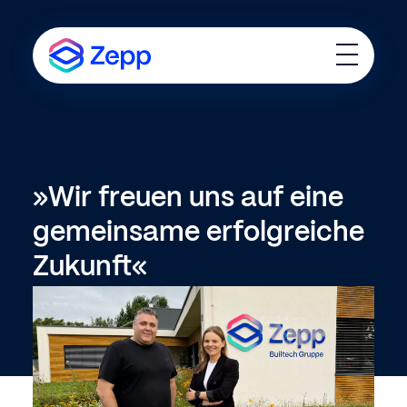
T
o
g
g
l
e
M
e
»Wir
freuen
uns
auf
eine
n
u
gemeinsame
erfolgreiche
Zukunft«